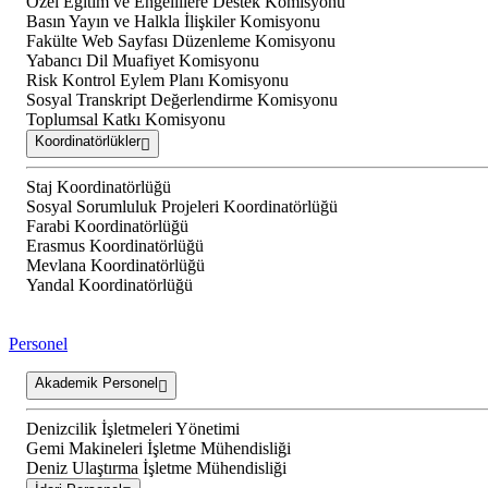
Özel Eğitim ve Engellilere Destek Komisyonu
Basın Yayın ve Halkla İlişkiler Komisyonu
Fakülte Web Sayfası Düzenleme Komisyonu
Yabancı Dil Muafiyet Komisyonu
Risk Kontrol Eylem Planı Komisyonu
Sosyal Transkript Değerlendirme Komisyonu
Toplumsal Katkı Komisyonu
Koordinatörlükler
Staj Koordinatörlüğü
Sosyal Sorumluluk Projeleri Koordinatörlüğü
Farabi Koordinatörlüğü
Erasmus Koordinatörlüğü
Mevlana Koordinatörlüğü
Yandal Koordinatörlüğü
Personel
Akademik Personel
Denizcilik İşletmeleri Yönetimi
Gemi Makineleri İşletme Mühendisliği
Deniz Ulaştırma İşletme Mühendisliği