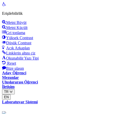
Open
toolbar
Erişilebilirlik
Metni Büyüt
Metni Küçült
Gri tonlama
Yüksek Contrast
Düşük Contrast
Açık Arkaplan
Linklerin altını çiz
Okunabilir Yazı Tipi
Reset
Bize ulaşın
Aday Öğrenci
Mezunlar
Uluslararası Öğrenci
İletişim
TR
EN
Laboratuvar Sistemi