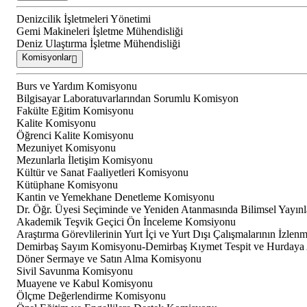
Denizcilik İşletmeleri Yönetimi
Gemi Makineleri İşletme Mühendisliği
Deniz Ulaştırma İşletme Mühendisliği
Komisyonlar
Burs ve Yardım Komisyonu
Bilgisayar Laboratuvarlarından Sorumlu Komisyon
Fakülte Eğitim Komisyonu
Kalite Komisyonu
Öğrenci Kalite Komisyonu
Mezuniyet Komisyonu
Mezunlarla İletişim Komisyonu
Kültür ve Sanat Faaliyetleri Komisyonu
Kütüphane Komisyonu
Kantin ve Yemekhane Denetleme Komisyonu
Dr. Öğr. Üyesi Seçiminde ve Yeniden Atanmasında Bilimsel Yayın
Akademik Teşvik Geçici Ön İnceleme Komsiyonu
Araştırma Görevlilerinin Yurt İçi ve Yurt Dışı Çalışmalarının İzle
Demirbaş Sayım Komisyonu-Demirbaş Kıymet Tespit ve Hurdaya
Döner Sermaye ve Satın Alma Komisyonu
Sivil Savunma Komisyonu
Muayene ve Kabul Komisyonu
Ölçme Değerlendirme Komisyonu