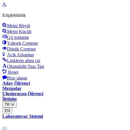
Open
toolbar
Erişilebilirlik
Metni Büyüt
Metni Küçült
Gri tonlama
Yüksek Contrast
Düşük Contrast
Açık Arkaplan
Linklerin altını çiz
Okunabilir Yazı Tipi
Reset
Bize ulaşın
Aday Öğrenci
Mezunlar
Uluslararası Öğrenci
İletişim
TR
EN
Laboratuvar Sistemi