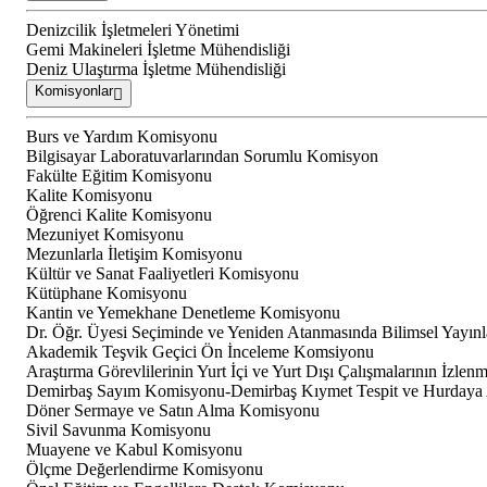
Denizcilik İşletmeleri Yönetimi
Gemi Makineleri İşletme Mühendisliği
Deniz Ulaştırma İşletme Mühendisliği
Komisyonlar
Burs ve Yardım Komisyonu
Bilgisayar Laboratuvarlarından Sorumlu Komisyon
Fakülte Eğitim Komisyonu
Kalite Komisyonu
Öğrenci Kalite Komisyonu
Mezuniyet Komisyonu
Mezunlarla İletişim Komisyonu
Kültür ve Sanat Faaliyetleri Komisyonu
Kütüphane Komisyonu
Kantin ve Yemekhane Denetleme Komisyonu
Dr. Öğr. Üyesi Seçiminde ve Yeniden Atanmasında Bilimsel Yayın
Akademik Teşvik Geçici Ön İnceleme Komsiyonu
Araştırma Görevlilerinin Yurt İçi ve Yurt Dışı Çalışmalarının İzle
Demirbaş Sayım Komisyonu-Demirbaş Kıymet Tespit ve Hurdaya
Döner Sermaye ve Satın Alma Komisyonu
Sivil Savunma Komisyonu
Muayene ve Kabul Komisyonu
Ölçme Değerlendirme Komisyonu