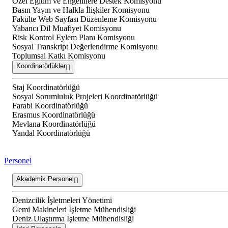
Özel Eğitim ve Engellilere Destek Komisyonu
Basın Yayın ve Halkla İlişkiler Komisyonu
Fakülte Web Sayfası Düzenleme Komisyonu
Yabancı Dil Muafiyet Komisyonu
Risk Kontrol Eylem Planı Komisyonu
Sosyal Transkript Değerlendirme Komisyonu
Toplumsal Katkı Komisyonu
Koordinatörlükler
Staj Koordinatörlüğü
Sosyal Sorumluluk Projeleri Koordinatörlüğü
Farabi Koordinatörlüğü
Erasmus Koordinatörlüğü
Mevlana Koordinatörlüğü
Yandal Koordinatörlüğü
Personel
Akademik Personel
Denizcilik İşletmeleri Yönetimi
Gemi Makineleri İşletme Mühendisliği
Deniz Ulaştırma İşletme Mühendisliği