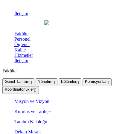
İletişim
Fakülte
Personel
Öğrenci
Kalite
Hizmetler
İletişim
Fakülte
Genel Tanıtım
Yönetim
Bölümler
Komisyonlar
Koordinatörlükler
Misyon ve Vizyon
Kuruluş ve Tarihçe
Tanıtım Kataloğu
Dekan Mesajı