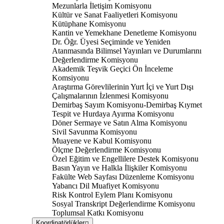
Mezunlarla İletişim Komisyonu
Kültür ve Sanat Faaliyetleri Komisyonu
Kütüphane Komisyonu
Kantin ve Yemekhane Denetleme Komisyonu
Dr. Öğr. Üyesi Seçiminde ve Yeniden
Atanmasında Bilimsel Yayınları ve Durumlarını
Değerlendirme Komisyonu
Akademik Teşvik Geçici Ön İnceleme
Komsiyonu
Araştırma Görevlilerinin Yurt İçi ve Yurt Dışı
Çalışmalarının İzlenmesi Komisyonu
Demirbaş Sayım Komisyonu-Demirbaş Kıymet
Tespit ve Hurdaya Ayırma Komisyonu
Döner Sermaye ve Satın Alma Komisyonu
Sivil Savunma Komisyonu
Muayene ve Kabul Komisyonu
Ölçme Değerlendirme Komisyonu
Özel Eğitim ve Engellilere Destek Komisyonu
Basın Yayın ve Halkla İlişkiler Komisyonu
Fakülte Web Sayfası Düzenleme Komisyonu
Yabancı Dil Muafiyet Komisyonu
Risk Kontrol Eylem Planı Komisyonu
Sosyal Transkript Değerlendirme Komisyonu
Toplumsal Katkı Komisyonu
Koordinatörlükler