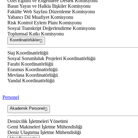
Özel Eğitim ve Engellilere Destek Komisyonu
Basın Yayın ve Halkla İlişkiler Komisyonu
Fakülte Web Sayfası Düzenleme Komisyonu
Yabancı Dil Muafiyet Komisyonu
Risk Kontrol Eylem Planı Komisyonu
Sosyal Transkript Değerlendirme Komisyonu
Toplumsal Katkı Komisyonu
Koordinatörlükler
Staj Koordinatörlüğü
Sosyal Sorumluluk Projeleri Koordinatörlüğü
Farabi Koordinatörlüğü
Erasmus Koordinatörlüğü
Mevlana Koordinatörlüğü
Yandal Koordinatörlüğü
Personel
Akademik Personel
Denizcilik İşletmeleri Yönetimi
Gemi Makineleri İşletme Mühendisliği
Deniz Ulaştırma İşletme Mühendisliği