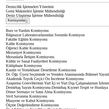
Denizcilik İşletmeleri Yönetimi
Gemi Makineleri İşletme Mühendisliği
Deniz Ulaştırma İşletme Mühendisliği
Komisyonlar
Burs ve Yardım Komisyonu
Bilgisayar Laboratuvarlarından Sorumlu Komisyon
Fakülte Eğitim Komisyonu
Kalite Komisyonu
Öğrenci Kalite Komisyonu
Mezuniyet Komisyonu
Mezunlarla İletişim Komisyonu
Kültür ve Sanat Faaliyetleri Komisyonu
Kütüphane Komisyonu
Kantin ve Yemekhane Denetleme Komisyonu
Dr. Öğr. Üyesi Seçiminde ve Yeniden Atanmasında Bilimsel Yayın
Akademik Teşvik Geçici Ön İnceleme Komsiyonu
Araştırma Görevlilerinin Yurt İçi ve Yurt Dışı Çalışmalarının İzle
Demirbaş Sayım Komisyonu-Demirbaş Kıymet Tespit ve Hurdaya
Döner Sermaye ve Satın Alma Komisyonu
Sivil Savunma Komisyonu
Muayene ve Kabul Komisyonu
Ölçme Değerlendirme Komisyonu