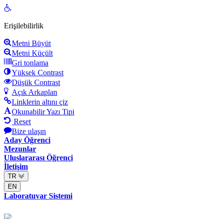
Open
toolbar
Erişilebilirlik
Metni Büyüt
Metni Küçült
Gri tonlama
Yüksek Contrast
Düşük Contrast
Açık Arkaplan
Linklerin altını çiz
Okunabilir Yazı Tipi
Reset
Bize ulaşın
Aday Öğrenci
Mezunlar
Uluslararası Öğrenci
İletişim
TR
EN
Laboratuvar Sistemi