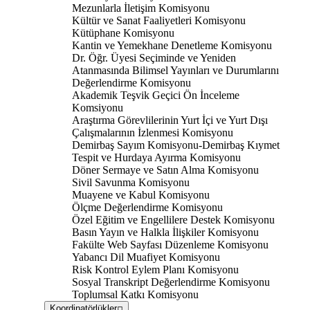
Mezunlarla İletişim Komisyonu
Kültür ve Sanat Faaliyetleri Komisyonu
Kütüphane Komisyonu
Kantin ve Yemekhane Denetleme Komisyonu
Dr. Öğr. Üyesi Seçiminde ve Yeniden
Atanmasında Bilimsel Yayınları ve Durumlarını
Değerlendirme Komisyonu
Akademik Teşvik Geçici Ön İnceleme
Komsiyonu
Araştırma Görevlilerinin Yurt İçi ve Yurt Dışı
Çalışmalarının İzlenmesi Komisyonu
Demirbaş Sayım Komisyonu-Demirbaş Kıymet
Tespit ve Hurdaya Ayırma Komisyonu
Döner Sermaye ve Satın Alma Komisyonu
Sivil Savunma Komisyonu
Muayene ve Kabul Komisyonu
Ölçme Değerlendirme Komisyonu
Özel Eğitim ve Engellilere Destek Komisyonu
Basın Yayın ve Halkla İlişkiler Komisyonu
Fakülte Web Sayfası Düzenleme Komisyonu
Yabancı Dil Muafiyet Komisyonu
Risk Kontrol Eylem Planı Komisyonu
Sosyal Transkript Değerlendirme Komisyonu
Toplumsal Katkı Komisyonu
Koordinatörlükler