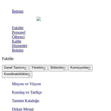
İletişim
Fakülte
Personel
Öğrenci
Kalite
Hizmetler
İletişim
Fakülte
Genel Tanıtım
Yönetim
Bölümler
Komisyonlar
Koordinatörlükler
Misyon ve Vizyon
Kuruluş ve Tarihçe
Tanıtım Kataloğu
Dekan Mesajı