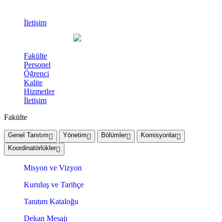
İletişim
Fakülte
Personel
Öğrenci
Kalite
Hizmetler
İletişim
Fakülte
Genel Tanıtım
Yönetim
Bölümler
Komisyonlar
Koordinatörlükler
Misyon ve Vizyon
Kuruluş ve Tarihçe
Tanıtım Kataloğu
Dekan Mesajı