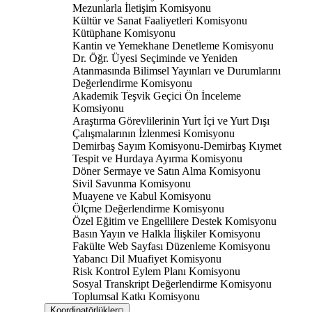
Mezunlarla İletişim Komisyonu
Kültür ve Sanat Faaliyetleri Komisyonu
Kütüphane Komisyonu
Kantin ve Yemekhane Denetleme Komisyonu
Dr. Öğr. Üyesi Seçiminde ve Yeniden
Atanmasında Bilimsel Yayınları ve Durumlarını
Değerlendirme Komisyonu
Akademik Teşvik Geçici Ön İnceleme
Komsiyonu
Araştırma Görevlilerinin Yurt İçi ve Yurt Dışı
Çalışmalarının İzlenmesi Komisyonu
Demirbaş Sayım Komisyonu-Demirbaş Kıymet
Tespit ve Hurdaya Ayırma Komisyonu
Döner Sermaye ve Satın Alma Komisyonu
Sivil Savunma Komisyonu
Muayene ve Kabul Komisyonu
Ölçme Değerlendirme Komisyonu
Özel Eğitim ve Engellilere Destek Komisyonu
Basın Yayın ve Halkla İlişkiler Komisyonu
Fakülte Web Sayfası Düzenleme Komisyonu
Yabancı Dil Muafiyet Komisyonu
Risk Kontrol Eylem Planı Komisyonu
Sosyal Transkript Değerlendirme Komisyonu
Toplumsal Katkı Komisyonu
Koordinatörlükler