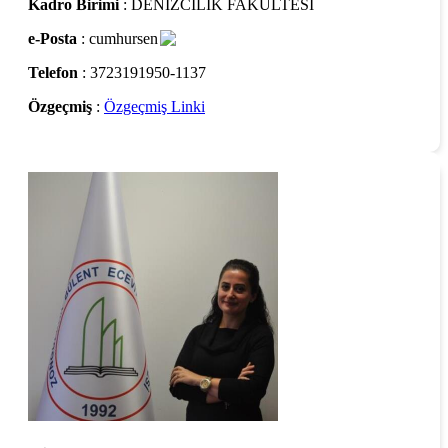
Kadro Birimi
: DENİZCİLİK FAKÜLTESİ
e-Posta
: cumhursen
Telefon
: 3723191950-1137
Özgeçmiş
:
Özgeçmiş Linki