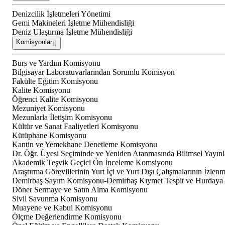
Denizcilik İşletmeleri Yönetimi
Gemi Makineleri İşletme Mühendisliği
Deniz Ulaştırma İşletme Mühendisliği
Komisyonlar
Burs ve Yardım Komisyonu
Bilgisayar Laboratuvarlarından Sorumlu Komisyon
Fakülte Eğitim Komisyonu
Kalite Komisyonu
Öğrenci Kalite Komisyonu
Mezuniyet Komisyonu
Mezunlarla İletişim Komisyonu
Kültür ve Sanat Faaliyetleri Komisyonu
Kütüphane Komisyonu
Kantin ve Yemekhane Denetleme Komisyonu
Dr. Öğr. Üyesi Seçiminde ve Yeniden Atanmasında Bilimsel Yayın
Akademik Teşvik Geçici Ön İnceleme Komsiyonu
Araştırma Görevlilerinin Yurt İçi ve Yurt Dışı Çalışmalarının İzle
Demirbaş Sayım Komisyonu-Demirbaş Kıymet Tespit ve Hurdaya
Döner Sermaye ve Satın Alma Komisyonu
Sivil Savunma Komisyonu
Muayene ve Kabul Komisyonu
Ölçme Değerlendirme Komisyonu