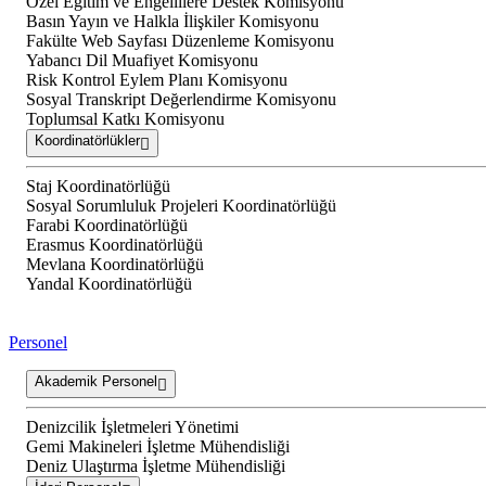
Özel Eğitim ve Engellilere Destek Komisyonu
Basın Yayın ve Halkla İlişkiler Komisyonu
Fakülte Web Sayfası Düzenleme Komisyonu
Yabancı Dil Muafiyet Komisyonu
Risk Kontrol Eylem Planı Komisyonu
Sosyal Transkript Değerlendirme Komisyonu
Toplumsal Katkı Komisyonu
Koordinatörlükler
Staj Koordinatörlüğü
Sosyal Sorumluluk Projeleri Koordinatörlüğü
Farabi Koordinatörlüğü
Erasmus Koordinatörlüğü
Mevlana Koordinatörlüğü
Yandal Koordinatörlüğü
Personel
Akademik Personel
Denizcilik İşletmeleri Yönetimi
Gemi Makineleri İşletme Mühendisliği
Deniz Ulaştırma İşletme Mühendisliği