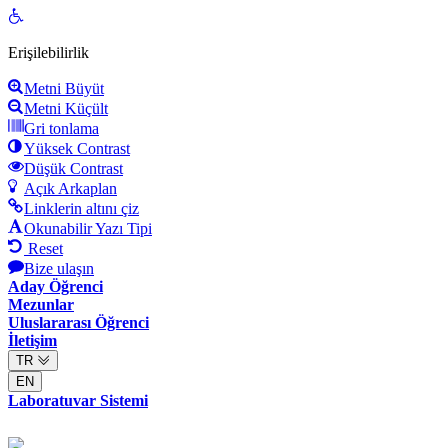
Open
toolbar
Erişilebilirlik
Metni Büyüt
Metni Küçült
Gri tonlama
Yüksek Contrast
Düşük Contrast
Açık Arkaplan
Linklerin altını çiz
Okunabilir Yazı Tipi
Reset
Bize ulaşın
Aday Öğrenci
Mezunlar
Uluslararası Öğrenci
İletişim
TR
EN
Laboratuvar Sistemi