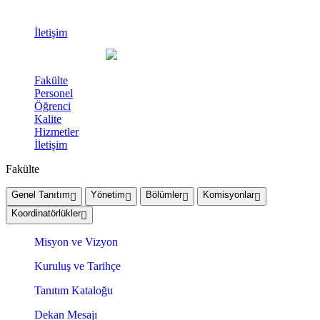
İletişim
Fakülte
Personel
Öğrenci
Kalite
Hizmetler
İletişim
Fakülte
Genel Tanıtım
Yönetim
Bölümler
Komisyonlar
Koordinatörlükler
Misyon ve Vizyon
Kuruluş ve Tarihçe
Tanıtım Kataloğu
Dekan Mesajı