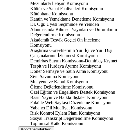
Mezunlarla İletişim Komisyonu
Kültür ve Sanat Faaliyetleri Komisyonu
Kütüphane Komisyonu
Kantin ve Yemekhane Denetleme Komisyonu
Dr. Öğr. Üyesi Seçiminde ve Yeniden
Atanmasında Bilimsel Yayınları ve Durumlarını
Değerlendirme Komisyonu
Akademik Teşvik Geçici Ön İnceleme
Komsiyonu
Araştırma Görevlilerinin Yurt İçi ve Yurt Dışı
Çalışmalarının İzlenmesi Komisyonu
Demirbaş Sayım Komisyonu-Demirbaş Kıymet
Tespit ve Hurdaya Ayırma Komisyonu
Döner Sermaye ve Satın Alma Komisyonu
Sivil Savunma Komisyonu
Muayene ve Kabul Komisyonu
Ölçme Değerlendirme Komisyonu
Özel Eğitim ve Engellilere Destek Komisyonu
Basın Yayın ve Halkla İlişkiler Komisyonu
Fakülte Web Sayfası Düzenleme Komisyonu
Yabancı Dil Muafiyet Komisyonu
Risk Kontrol Eylem Planı Komisyonu
Sosyal Transkript Değerlendirme Komisyonu
Toplumsal Katkı Komisyonu
Koordinatörlükler