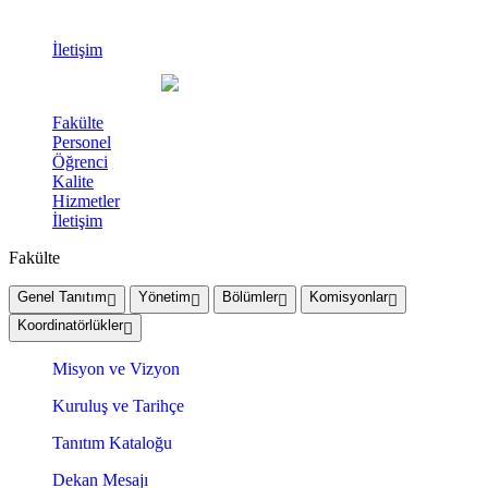
İletişim
Fakülte
Personel
Öğrenci
Kalite
Hizmetler
İletişim
Fakülte
Genel Tanıtım
Yönetim
Bölümler
Komisyonlar
Koordinatörlükler
Misyon ve Vizyon
Kuruluş ve Tarihçe
Tanıtım Kataloğu
Dekan Mesajı