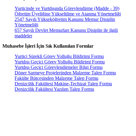
Yurtiçinde ve Yurtdışında Görevlendirme (Madde - 39)
Öğretim Üyeliğine Yükseltilme ve Atanma Yönetmeliği
2547 Sayılı Yükseköğretim Kanunu Memur Disiplin
Yönetmeliği
657 Sayılı Devlet Memurları Kanunu Disiplin ile ilgili
maddeler
Muhasebe İşleri İçin Sık Kullanılan Formlar
Yurtiçi Sürekli Görev Yolluğu Bildirimi Formu
Yurtdışı Geçici Görev Yolluğu Bildirimi Formu
Yurtdışı Geçici Görevlendirmeler Bilgi Formu
Döner Sarmeye Projelerinden Malzeme Talep Formu
Fakülte Bütçesinden Malzeme Talep Formu
Denizcilik Fakültesi Makine-Teçhizat Talep Formu
Denizcilik Fakültesi Yazılım Talep Formu