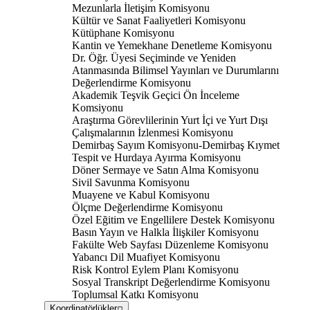
Mezunlarla İletişim Komisyonu
Kültür ve Sanat Faaliyetleri Komisyonu
Kütüphane Komisyonu
Kantin ve Yemekhane Denetleme Komisyonu
Dr. Öğr. Üyesi Seçiminde ve Yeniden
Atanmasında Bilimsel Yayınları ve Durumlarını
Değerlendirme Komisyonu
Akademik Teşvik Geçici Ön İnceleme
Komsiyonu
Araştırma Görevlilerinin Yurt İçi ve Yurt Dışı
Çalışmalarının İzlenmesi Komisyonu
Demirbaş Sayım Komisyonu-Demirbaş Kıymet
Tespit ve Hurdaya Ayırma Komisyonu
Döner Sermaye ve Satın Alma Komisyonu
Sivil Savunma Komisyonu
Muayene ve Kabul Komisyonu
Ölçme Değerlendirme Komisyonu
Özel Eğitim ve Engellilere Destek Komisyonu
Basın Yayın ve Halkla İlişkiler Komisyonu
Fakülte Web Sayfası Düzenleme Komisyonu
Yabancı Dil Muafiyet Komisyonu
Risk Kontrol Eylem Planı Komisyonu
Sosyal Transkript Değerlendirme Komisyonu
Toplumsal Katkı Komisyonu
Koordinatörlükler