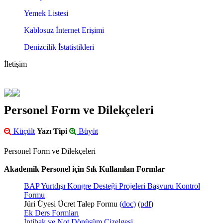
Yemek Listesi
Kablosuz İnternet Erişimi
Denizcilik İstatistikleri
İletişim
Personel Form ve Dilekçeleri
Küçült
Yazı Tipi
Büyüt
Personel Form ve Dilekçeleri
Akademik Personel için Sık Kullanılan Formlar
BAP Yurtdışı Kongre Desteği Projeleri Başvuru Kontrol
Formu
Jüri Üyesi Ücret Talep Formu
(doc)
(
pdf
)
Ek Ders Formları
İntibak ve Not Dönüşüm Çizelgesi