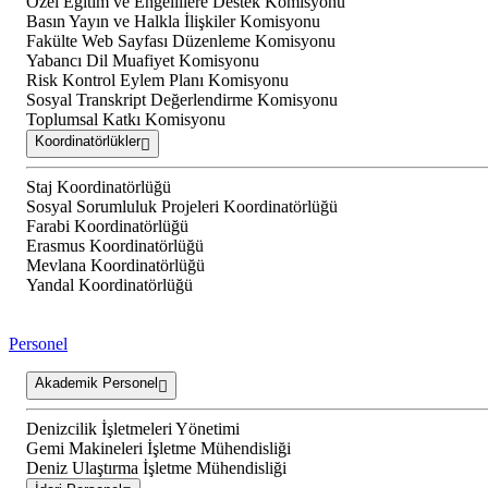
Özel Eğitim ve Engellilere Destek Komisyonu
Basın Yayın ve Halkla İlişkiler Komisyonu
Fakülte Web Sayfası Düzenleme Komisyonu
Yabancı Dil Muafiyet Komisyonu
Risk Kontrol Eylem Planı Komisyonu
Sosyal Transkript Değerlendirme Komisyonu
Toplumsal Katkı Komisyonu
Koordinatörlükler
Staj Koordinatörlüğü
Sosyal Sorumluluk Projeleri Koordinatörlüğü
Farabi Koordinatörlüğü
Erasmus Koordinatörlüğü
Mevlana Koordinatörlüğü
Yandal Koordinatörlüğü
Personel
Akademik Personel
Denizcilik İşletmeleri Yönetimi
Gemi Makineleri İşletme Mühendisliği
Deniz Ulaştırma İşletme Mühendisliği