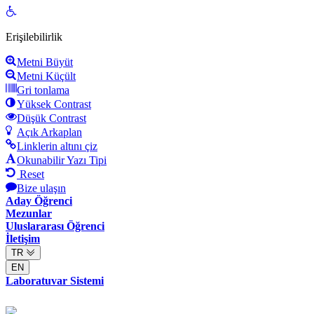
Open
toolbar
Erişilebilirlik
Metni Büyüt
Metni Küçült
Gri tonlama
Yüksek Contrast
Düşük Contrast
Açık Arkaplan
Linklerin altını çiz
Okunabilir Yazı Tipi
Reset
Bize ulaşın
Aday Öğrenci
Mezunlar
Uluslararası Öğrenci
İletişim
TR
EN
Laboratuvar Sistemi