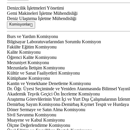
Denizcilik İşletmeleri Yönetimi
Gemi Makineleri İşletme Mühendisliği
Deniz Ulaştırma İşletme Mühendisliği
Komisyonlar
Burs ve Yardım Komisyonu
Bilgisayar Laboratuvarlarından Sorumlu Komisyon
Fakülte Eğitim Komisyonu
Kalite Komisyonu
Öğrenci Kalite Komisyonu
Mezuniyet Komisyonu
Mezunlarla İletişim Komisyonu
Kültür ve Sanat Faaliyetleri Komisyonu
Kütüphane Komisyonu
Kantin ve Yemekhane Denetleme Komisyonu
Dr. Öğr. Üyesi Seçiminde ve Yeniden Atanmasında Bilimsel Yayın
Akademik Teşvik Geçici Ön İnceleme Komsiyonu
Araştırma Görevlilerinin Yurt İçi ve Yurt Dışı Çalışmalarının İzle
Demirbaş Sayım Komisyonu-Demirbaş Kıymet Tespit ve Hurdaya
Döner Sermaye ve Satın Alma Komisyonu
Sivil Savunma Komisyonu
Muayene ve Kabul Komisyonu
Ölçme Değerlendirme Komisyonu