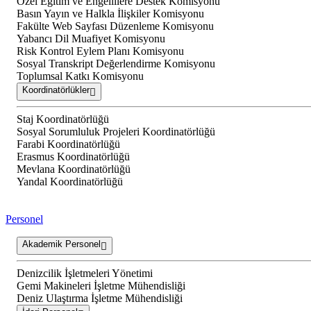
Özel Eğitim ve Engellilere Destek Komisyonu
Basın Yayın ve Halkla İlişkiler Komisyonu
Fakülte Web Sayfası Düzenleme Komisyonu
Yabancı Dil Muafiyet Komisyonu
Risk Kontrol Eylem Planı Komisyonu
Sosyal Transkript Değerlendirme Komisyonu
Toplumsal Katkı Komisyonu
Koordinatörlükler
Staj Koordinatörlüğü
Sosyal Sorumluluk Projeleri Koordinatörlüğü
Farabi Koordinatörlüğü
Erasmus Koordinatörlüğü
Mevlana Koordinatörlüğü
Yandal Koordinatörlüğü
Personel
Akademik Personel
Denizcilik İşletmeleri Yönetimi
Gemi Makineleri İşletme Mühendisliği
Deniz Ulaştırma İşletme Mühendisliği