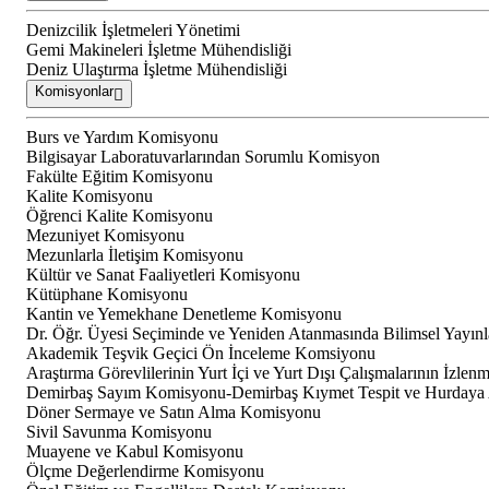
Denizcilik İşletmeleri Yönetimi
Gemi Makineleri İşletme Mühendisliği
Deniz Ulaştırma İşletme Mühendisliği
Komisyonlar
Burs ve Yardım Komisyonu
Bilgisayar Laboratuvarlarından Sorumlu Komisyon
Fakülte Eğitim Komisyonu
Kalite Komisyonu
Öğrenci Kalite Komisyonu
Mezuniyet Komisyonu
Mezunlarla İletişim Komisyonu
Kültür ve Sanat Faaliyetleri Komisyonu
Kütüphane Komisyonu
Kantin ve Yemekhane Denetleme Komisyonu
Dr. Öğr. Üyesi Seçiminde ve Yeniden Atanmasında Bilimsel Yayın
Akademik Teşvik Geçici Ön İnceleme Komsiyonu
Araştırma Görevlilerinin Yurt İçi ve Yurt Dışı Çalışmalarının İzle
Demirbaş Sayım Komisyonu-Demirbaş Kıymet Tespit ve Hurdaya
Döner Sermaye ve Satın Alma Komisyonu
Sivil Savunma Komisyonu
Muayene ve Kabul Komisyonu
Ölçme Değerlendirme Komisyonu