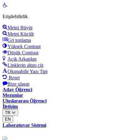
Open
toolbar
Erişilebilirlik
Metni Büyüt
Metni Küçült
Gri tonlama
Yüksek Contrast
Düşük Contrast
Açık Arkaplan
Linklerin altını çiz
Okunabilir Yazı Tipi
Reset
Bize ulaşın
Aday Öğrenci
Mezunlar
Uluslararası Öğrenci
İletişim
TR
EN
Laboratuvar Sistemi